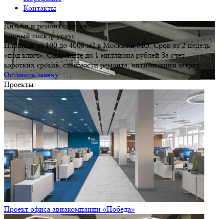
Контакты
Дизайн и ремонт офисов:
полный спектр услуг
Площадь от 100 до 4000 м2 в Москве и МО. Срок от 2 недель
«под ключ». Сохраните до 1 миллиона рублей За счет
коротких сроков, стоимости ремонта, оптимизации затрат
Оставить заявку
Проекты
Проект офиса авиакомпании «Победа»