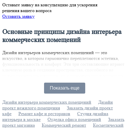
Оставьте заявку на консультацию для ускорения
решения вашего вопроса
Оставить заявку
Основные принципы дизайна интерьера
коммерческих помещений
Дизайн интерьеров коммерческих помещений — это
искусство, в котором гармонично переплетаются эстетика,
функциональность и комфорт. Эти три составляющие играют
ключевую роль в создании пространства, способного не
только привлекать клиентов, но и повышать продуктивность
сотрудников.
Показать еще
Комфорт — основа успешной атмосферы, влияющей на
настроение посетителей и эффективность работы персонала.
Дизайн интерьера коммерческих помещений
Дизайн
Правильное зонирование помогает оптимально организовать
проект нежилого помещения
Заказать дизайн проект
рабочие места и зоны для отдыха, создавая сбалансированную
кафе
Ремонт кафе и ресторанов
Студия дизайна
среду, где каждый может чувствовать себя уютно.
интерьера в москве
Отделка офиса помещений
Заказать
Эстетика интерьера формирует первое впечатление о
проект магазина
Коммерческий ремонт
Косметический