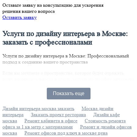
Оставьте заявку на консультацию для ускорения
решения вашего вопроса
Оставить заявку
Услуги по дизайну интерьера в Москве:
заказать с профессионалами
Услуги по дизайну интерьера в Москве: Профессиональный
подход к созданию вашего пространства
Если вы мечтаете о пространстве, которое будет отражать
вашу индивидуальность и стиль, услуги по дизайну интерьера
в Москве станут вашим идеальным решением. Наша команда
опытных специалистов предлагает широкий спектр услуг: от
Показать еще
разработки концепции до полной реализации проекта,
обеспечивая высокую точность и внимание к деталям на
Дизайн интерьера москва заказать
Москва дизайн
каждом этапе.
интерьера
Заказать проект ресторана
Дизайн кафе
Дизайн интерьера — это не просто визуальная составляющая,
москва
Ремонт кабинета в офисе
Стоимость ремонта
это создание атмосферы, в которой вам будет комфортно жить
офиса за 1 кв метр с материалами
Ремонт и дизайн офисов
или работать. Мы поможем вам подобрать текстуры, цветовые
москва
Ремонт офисов под ключ в москве цена