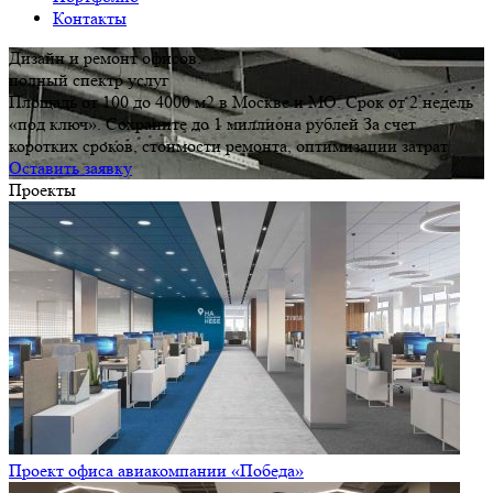
Контакты
Дизайн и ремонт офисов:
полный спектр услуг
Площадь от 100 до 4000 м2 в Москве и МО. Срок от 2 недель
«под ключ». Сохраните до 1 миллиона рублей За счет
коротких сроков, стоимости ремонта, оптимизации затрат
Оставить заявку
Проекты
Проект офиса авиакомпании «Победа»