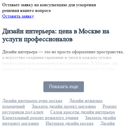
Оставьте заявку на консультацию для ускорения
решения вашего вопроса
Оставить заявку
Дизайн интерьера: цена в Москве на
услуги профессионалов
Дизайн интерьера — это не просто оформление пространства,
а искусство создания гармонии и уюта в каждом уголке
вашего дома или коммерческого помещения. В Москве, где
жизнь кипит и меняется с невероятной скоростью, услуги
профессиональных дизайнеров становятся все более
востребованными. Каждый стремится сделать свой интерьер
уникальным и современным, отражающим личный стиль и
Показать еще
предпочтения.
Дизайн интерьера цена москва
Дизайн нежилых
Цены на услуги дизайнеров варьируются в зависимости от
помещений
Заказать дизайн проект магазина
Ремонт
множества факторов. Ключевыми из них являются сложность
ресторанов под ключ
Салон красоты дизайн интерьера
проекта, площадь помещения и опыт специалиста. Например,
Капитальный ремонт нежилого здания
Заказать дизайн
создание минималистичного интерьера может обойтись
интернет магазина
Интерьер дизайн москва
Дизайн
дешевле, чем разработка роскошного пространства в