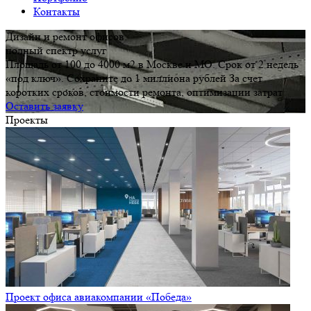
Контакты
Дизайн и ремонт офисов:
полный спектр услуг
Площадь от 100 до 4000 м2 в Москве и МО. Срок от 2 недель
«под ключ». Сохраните до 1 миллиона рублей За счет
коротких сроков, стоимости ремонта, оптимизации затрат
Оставить заявку
Проекты
Проект офиса авиакомпании «Победа»