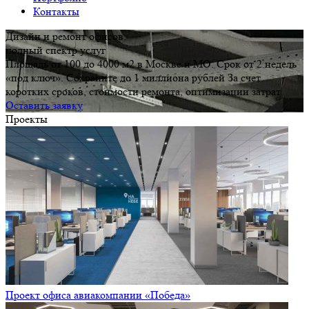
Контакты
Дизайн и ремонт офисов:
полный спектр услуг
Площадь от 100 до 4000 м2 в Москве и МО. Срок от 2 недель
«под ключ». Сохраните до 1 миллиона рублей За счет
коротких сроков, стоимости ремонта, оптимизации затрат
Оставить заявку
Проекты
Проект офиса авиакомпании «Победа»