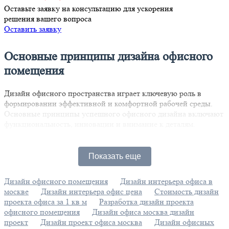
Оставьте заявку на консультацию для ускорения
решения вашего вопроса
Оставить заявку
Основные принципы дизайна офисного
помещения
Дизайн офисного пространства играет ключевую роль в
формировании эффективной и комфортной рабочей среды.
Основные принципы успешного офисного дизайна включают
функциональность, инновации и внимание к деталям.
Функциональность — это основа, на которой строится любое
рабочее пространство. Офис должен быть организован так,
Показать еще
чтобы облегчать выполнение задач и обеспечивать комфорт
для сотрудников. Каждая зона должна выполнять свою
Дизайн офисного помещения
Дизайн интерьера офиса в
уникальную роль: от мест для совместной работы до
москве
Дизайн интерьера офис цена
Стоимость дизайн
уединенных уголков для концентрации.
проекта офиса за 1 кв м
Разработка дизайн проекта
Освещение существенно влияет на атмосферу офиса.
офисного помещения
Дизайн офиса москва дизайн
Правильное распределение света не только повышает
проект
Дизайн проект офиса москва
Дизайн офисных