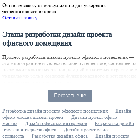
Оставьте заявку на консультацию для ускорения
решения вашего вопроса
Оставить заявку
Этапы разработки дизайн проекта
офисного помещения
Процесс разработки дизайн-проекта офисного помещения —
это многогранное и увлекательное путешествие, состоящее из
нескольких ключевых этапов, каждый из которых играет свою
уникальную роль в создании функционального и эстетически
привлекательного пространства.
Первым шагом является определение концепции. На этом
Показать еще
этапе дизайнеры и заказчики совместно формируют общую
идею и стиль будущего офиса, учитывая не только аспекты
Разработка дизайн проекта офисного помещения
Дизайн
брендинга, но и потребности команды, а также характер
офиса москва дизайн проект
Дизайн проект офиса
работы. Это время для обсуждений, анализа и креативных
москва
Дизайн офисных интерьеров
Разработка дизайн
решений.
проекта интерьера офиса
Дизайн проект офиса
Следующим этапом становится создание эскизов. Здесь
стоимость
Разработка дизайна офиса
Дизайн проекта