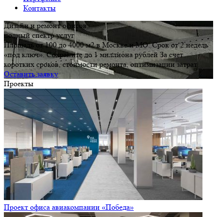
Контакты
Дизайн и ремонт офисов:
полный спектр услуг
Площадь от 100 до 4000 м2 в Москве и МО. Срок от 2 недель
«под ключ». Сохраните до 1 миллиона рублей За счет
коротких сроков, стоимости ремонта, оптимизации затрат
Оставить заявку
Проекты
Проект офиса авиакомпании «Победа»