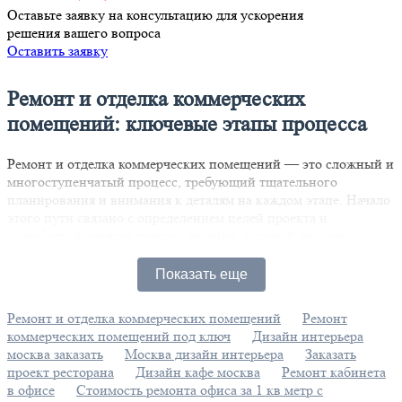
Оставьте заявку на консультацию для ускорения
решения вашего вопроса
Оставить заявку
Ремонт и отделка коммерческих
помещений: ключевые этапы процесса
Ремонт и отделка коммерческих помещений — это сложный и
многоступенчатый процесс, требующий тщательного
планирования и внимания к деталям на каждом этапе. Начало
этого пути связано с определением целей проекта и
разработкой архитектурного дизайна, который должен
гармонично сочетать функциональность и эстетику. Удачное
оформление пространства не только привлекает клиентов, но
Показать еще
и создает комфортные условия для работы сотрудников,
способствуя повышению производительности.
Ремонт и отделка коммерческих помещений
Ремонт
коммерческих помещений под ключ
Дизайн интерьера
После завершения проектирования наступает важный этап
москва заказать
Москва дизайн интерьера
Заказать
выбора материалов и оборудования. Здесь необходимо
проект ресторана
Дизайн кафе москва
Ремонт кабинета
ориентироваться на качество и долговечность, чтобы
в офисе
Стоимость ремонта офиса за 1 кв метр с
обеспечить надежность в условиях интенсивной