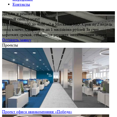
Контакты
Дизайн и ремонт офисов:
полный спектр услуг
Площадь от 100 до 4000 м2 в Москве и МО. Срок от 2 недель
«под ключ». Сохраните до 1 миллиона рублей За счет
коротких сроков, стоимости ремонта, оптимизации затрат
Оставить заявку
Проекты
Проект офиса авиакомпании «Победа»