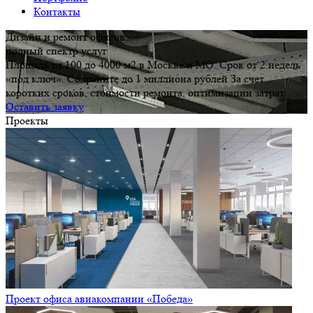
Контакты
Дизайн и ремонт офисов:
полный спектр услуг
Площадь от 100 до 4000 м2 в Москве и МО. Срок от 2 недель
«под ключ». Сохраните до 1 миллиона рублей За счет
коротких сроков, стоимости ремонта, оптимизации затрат
Оставить заявку
Проекты
Проект офиса авиакомпании «Победа»