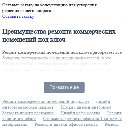
Оставьте заявку на консультацию для ускорения
решения вашего вопроса
Оставить заявку
Преимущества ремонта коммерческих
помещений под ключ
Ремонт коммерческих помещений под ключ приобретает все
большую популярность среди предпринимателей, и это
объясняется множеством факторов. В первую очередь,
индивидуальный подход к каждому клиенту позволяет
создавать уникальные пространства, которые не только
отражают стиль компании, но и отвечают её специфическим
требованиям. Такие офисы и торговые площади становятся не
Показать еще
просто местом работы, а настоящим продолжением
корпоративной культуры.
Ремонт коммерческих помещений под ключ
Дизайн
интерьера москва заказать
Москва дизайн интерьера
Качество выполнения работ — это еще один важный аспект.
Заказать проект ресторана
Дизайн кафе москва
Ремонт
Профессиональная команда специалистов использует
кабинета в офисе
Стоимость ремонта офиса за 1 кв метр с
современные технологии и высококачественные материалы,
материалами
Ремонт и дизайн офисов москва
Ремонт
что обеспечивает долговечность и надежность результатов.