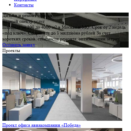
Контакты
Дизайн и ремонт офисов:
полный спектр услуг
Площадь от 100 до 4000 м2 в Москве и МО. Срок от 2 недель
«под ключ». Сохраните до 1 миллиона рублей За счет
коротких сроков, стоимости ремонта, оптимизации затрат
Оставить заявку
Проекты
Проект офиса авиакомпании «Победа»