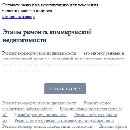
Оставьте заявку на консультацию для ускорения
решения вашего вопроса
Оставить заявку
Этапы ремонта коммерческой
недвижимости
Ремонт коммерческой недвижимости — это многогранный и
ответственный процесс, состоящий из нескольких ключевых
этапов, каждый из которых требует тщательного подхода и
профессионализма.
Первый этап — инвестиционное планирование. На этом
начальном этапе формулируются цели проекта и
Показать еще
устанавливается бюджет. Важно не только составить смету, но
и провести глубокую оценку текущего состояния объекта,
Ремонт коммерческой недвижимости
Ремонт офисе
чтобы он соответствовал бизнес-стратегии заказчика. Этот
ремонтные работы офисе
Ремонт офиса под ключ цена за
этап закладывает прочный фундамент для успешной
м2
Дизайн ресторана заказать
Ремонт офиса цена за
реализации всего проекта.
м2
Ремонт коммерческого помещения под ключ цена
Следующий шаг — проектирование. После завершения
Ремонт коммерческих помещений стоимость
Дизайн офиса