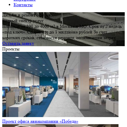
Контакты
Дизайн и ремонт офисов:
полный спектр услуг
Площадь от 100 до 4000 м2 в Москве и МО. Срок от 2 недель
«под ключ». Сохраните до 1 миллиона рублей За счет
коротких сроков, стоимости ремонта, оптимизации затрат
Оставить заявку
Проекты
Проект офиса авиакомпании «Победа»