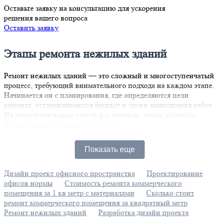
Оставьте заявку на консультацию для ускорения
решения вашего вопроса
Оставить заявку
Этапы ремонта нежилых зданий
Ремонт нежилых зданий — это сложный и многоступенчатый
процесс, требующий внимательного подхода на каждом этапе.
Начинается он с планирования, где определяются цели
ремонта, устанавливаются бюджет и сроки выполнения работ.
На этом этапе важно учесть все нюансы, чтобы избежать
неожиданных расходов в будущем.
Следующий шаг — проектирование. Здесь разрабатываются
Показать еще
детализированные чертежи и схемы, охватывающие все
аспекты предстоящих работ. Важным аспектом является
проектирование инженерных систем: освещение, вентиляция
Дизайн проект офисного пространства
Проектирование
и коммуникации должны быть продуманы до мелочей.
офисов нормы
Стоимость ремонта коммерческого
помещения за 1 кв метр с материалами
Сколько стоит
На этапе демонтажа осуществляется удаление устаревших
ремонт коммерческого помещения за квадратный метр
конструкций и отделки. Этот процесс требует особой
Ремонт нежилых зданий
Разработка дизайн проекта
аккуратности, чтобы не повредить несущие элементы здания.