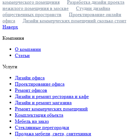
коммерческого помещения
Разработка дизайн проекта
После завершения демонтажа проводится восстановление
нежилого помещения в москве
Студии дизайна
основных конструкций — стен, полов и крыши.
общественных пространств
Проектирование онлайн
офиса
Дизайн коммерческих помещений сколько стоит
Далее следует этап отделки, включающий как внутренние, так
Наверх
и внешние работы. Здесь устанавливается новое
оборудование, проводятся отделочные работы,
Компания
соответствующие современным стандартам.
О компании
Завершает процесс проверка качества выполненных работ.
Статьи
Этот этап критически важен для уверенности в корректной
работе всех систем и готовности объекта к эксплуатации.
Услуги
Безопасность остается приоритетом на протяжении всего
ремонта, а использование современных инструментов и
Дизайн офиса
материалов способствует достижению наилучших
Проектирование офиса
результатов. Каждый из этих этапов играет ключевую роль в
Ремонт офисов
успешном обновлении нежилых зданий, обеспечивая их
Дизайн и ремонт ресторана и кафе
функциональность и долговечность.
Дизайн и ремонт магазина
Ремонт коммерческих помещений
Комплектация объекта
Специфика ремонта нежилых зданий
Мебель на заказ
Стеклянные перегородки
Ремонт нежилых зданий — это сложная и многогранная
Продажа мебели, света, сантехники