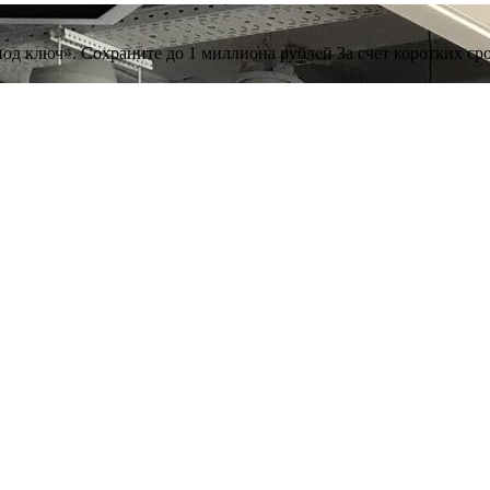
под ключ». Сохраните до 1 миллиона рублей За счет коротких ср