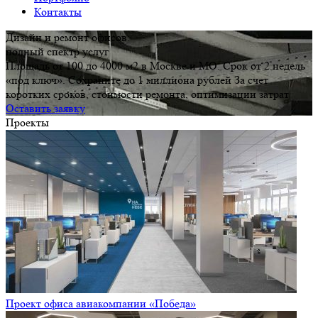
Контакты
Дизайн и ремонт офисов:
полный спектр услуг
Площадь от 100 до 4000 м2 в Москве и МО. Срок от 2 недель
«под ключ». Сохраните до 1 миллиона рублей За счет
коротких сроков, стоимости ремонта, оптимизации затрат
Оставить заявку
Проекты
Проект офиса авиакомпании «Победа»