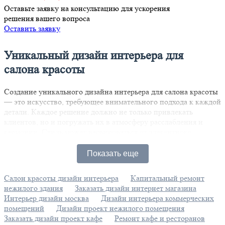
Оставьте заявку на консультацию для ускорения
решения вашего вопроса
Оставить заявку
Уникальный дизайн интерьера для
салона красоты
Создание уникального дизайна интерьера для салона красоты
— это искусство, требующее внимательного подхода к каждой
детали. Каждое решение должно не только привлекать
клиентов, но и погружать их в атмосферу расслабления и
гармонии. Стиль может варьироваться от элегантного
минимализма до роскошной классики или смелого
современного авангарда, отражая индивидуальность
Показать еще
заведения и его концепцию.
Салон красоты дизайн интерьера
Капитальный ремонт
Освещение играет ключевую роль в формировании
нежилого здания
Заказать дизайн интернет магазина
уникальной атмосферы. Изысканные источники света не
Интерьер дизайн москва
Дизайн интерьера коммерческих
только подчеркивают цветовую палитру, но и визуально
помещений
Дизайн проект нежилого помещения
расширяют пространство. Нежные пастельные оттенки
Заказать дизайн проект кафе
Ремонт кафе и ресторанов
создают уют и спокойствие, в то время как яркие акценты